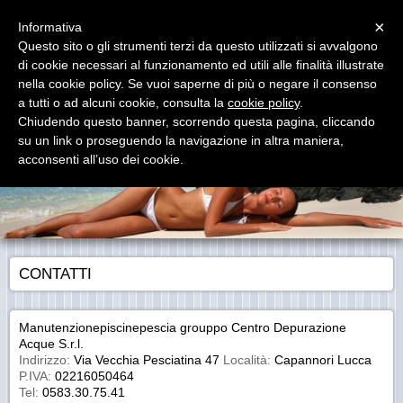
Menu
×
Informativa
Questo sito o gli strumenti terzi da questo utilizzati si avvalgono
di cookie necessari al funzionamento ed utili alle finalità illustrate
nella cookie policy. Se vuoi saperne di più o negare il consenso
a tutti o ad alcuni cookie, consulta la
cookie policy
.
Chiudendo questo banner, scorrendo questa pagina, cliccando
MANUTENZIONE PISCINE
su un link o proseguendo la navigazione in altra maniera,
MANUTENZIONE PISCINE A PESCIA E IN VALDINIEVOLE
acconsenti all’uso dei cookie.
CONTATTI
Manutenzionepiscinepescia grouppo Centro Depurazione
Acque S.r.l.
Indirizzo:
Via Vecchia Pesciatina 47
Località:
Capannori Lucca
P.IVA:
02216050464
Tel:
0583.30.75.41